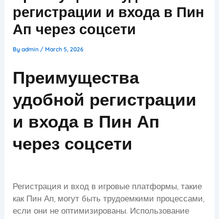
регистрации и входа в Пин
Ап через соцсети
By
admin
/
March 5, 2026
Преимущества
удобной регистрации
и входа в Пин Ап
через соцсети
Регистрация и вход в игровые платформы, такие
как Пин Ап, могут быть трудоемкими процессами,
если они не оптимизированы. Использование