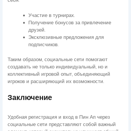
Участие в турнирах.
Получение бонусов за привлечение
друзей.
Эксклюзивные предложения для
подписчиков.
Таким образом, социальные сети помогают
создавать не только индивидуальный, но и
коллективный игровой опыт, объединяющий
игроков и расширяющий их возможности.
Заключение
Удобная регистрация и вход в Пин Ап через
социальные сети представляют собой важный