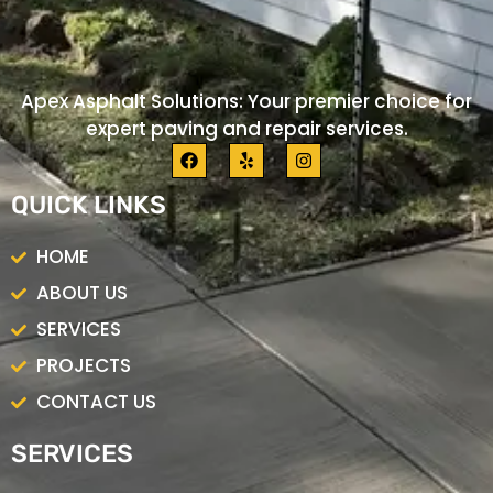
Apex Asphalt Solutions: Your premier choice for
expert paving and repair services.
F
Y
I
a
e
n
c
l
s
QUICK LINKS
e
p
t
b
a
o
g
HOME
o
r
k
a
ABOUT US
m
SERVICES
PROJECTS
CONTACT US
SERVICES