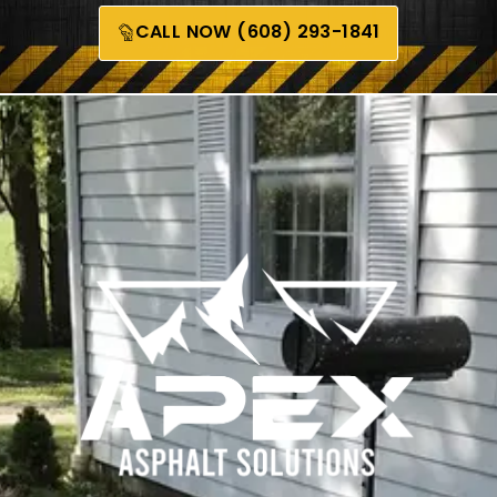
CALL NOW (608) 293-1841