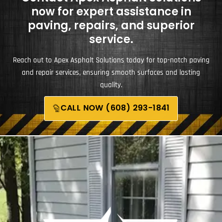
now for expert assistance in
paving, repairs, and superior
service.
Reach out to Apex Asphalt Solutions today for top-notch paving
and repair services, ensuring smooth surfaces and lasting
quality.
CALL NOW (608) 293-1841