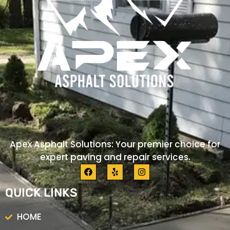
Apex Asphalt Solutions: Your premier choice for
expert paving and repair services.
F
Y
I
a
e
n
c
l
s
QUICK LINKS
e
p
t
b
a
o
g
HOME
o
r
k
a