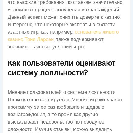
что высокие требования по ставкам значительно
усложняют процесс получения вознаграждений.
Данный аспект может снизить доверие к казино.
Интересно, что некоторые эксперты в области
азартных игр, как, например,
основатель живого
казино Тони Ларсен
, также подчеркивают
значимость ясных условий игры.
Как пользователи оценивают
систему лояльности?
Мнение пользователей о системе лояльности
Пинко казино варьируется. Многие игроки хвалят
программу за ее разнообразие и щедрые
вознаграждения, в то время как другие
высказывают недовольство по поводу ее
сложности. Изучив отзывы, можно выделить