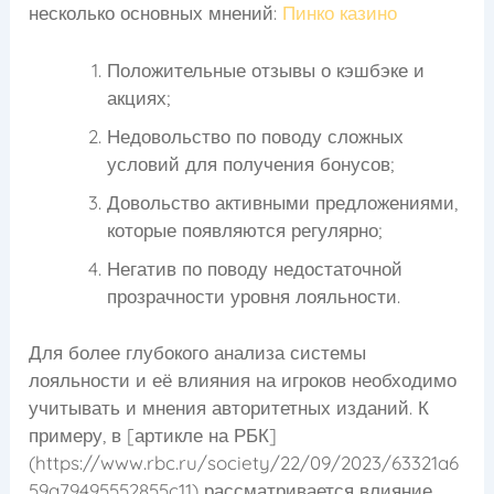
несколько основных мнений:
Пинко казино
Положительные отзывы о кэшбэке и
акциях;
Недовольство по поводу сложных
условий для получения бонусов;
Довольство активными предложениями,
которые появляются регулярно;
Негатив по поводу недостаточной
прозрачности уровня лояльности.
Для более глубокого анализа системы
лояльности и её влияния на игроков необходимо
учитывать и мнения авторитетных изданий. К
примеру, в [артикле на РБК]
(https://www.rbc.ru/society/22/09/2023/63321a6
59a79495552855c11) рассматривается влияние