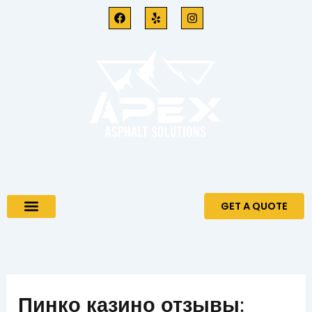
Skip
F
Y
I
a
e
n
to
c
l
s
content
e
p
t
b
a
o
g
o
r
k
a
m
GET A QUOTE
Пинко казино отзывы: