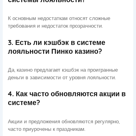
К основным недостаткам относят сложные
требования и недостаток прозрачности.
3. Есть ли кэшбэк в системе
лояльности Пинко казино?
Да, казино предлагает кэшбэк на проигранные
деньги в зависимости от уровня лояльности.
4. Как часто обновляются акции в
системе?
Акции и предложения обновляются регулярно,
часто приурочены к праздникам.