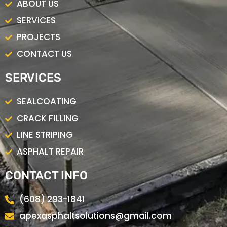
ABOUT US
m
SERVICES
PROJECTS
CONTACT US
SERVICES
SEALCOATING
CRACK FILLING
LINE STRIPING
ASPHALT REPAIR
CONTACT INFO
(608) 293-1841
apexasphaltsolutions@gmail.com