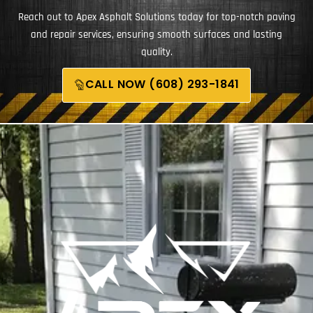
Reach out to Apex Asphalt Solutions today for top-notch paving
and repair services, ensuring smooth surfaces and lasting
quality.
CALL NOW (608) 293-1841