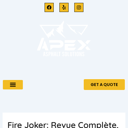
Skip
F
Y
I
a
e
n
to
c
l
s
content
e
p
t
b
a
o
g
o
r
k
a
m
GET A QUOTE
Fire Joker: Revue Complète,