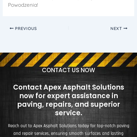
Powodzenia!
PREVIOUS
NEXT
CONTACT US NOW
Contact Apex Asphalt Solutions
now for expert assistance in
paving, repairs, and superior
service.
Reach out to Apex Asphalt Solutions today for top-notch paving
and repair services, ensuring smooth surfaces and lasting