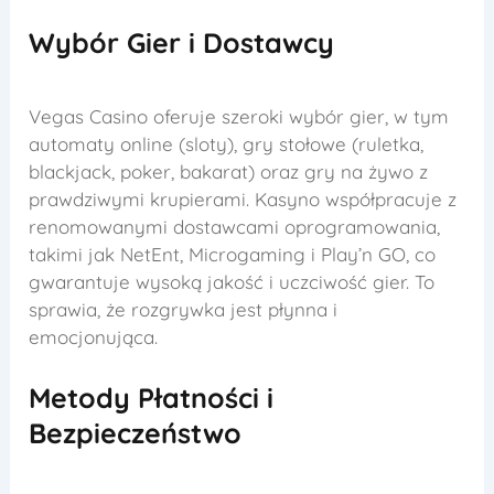
Wybór Gier i Dostawcy
Vegas Casino oferuje szeroki wybór gier, w tym
automaty online (sloty), gry stołowe (ruletka,
blackjack, poker, bakarat) oraz gry na żywo z
prawdziwymi krupierami. Kasyno współpracuje z
renomowanymi dostawcami oprogramowania,
takimi jak NetEnt, Microgaming i Play’n GO, co
gwarantuje wysoką jakość i uczciwość gier. To
sprawia, że rozgrywka jest płynna i
emocjonująca.
Metody Płatności i
Bezpieczeństwo