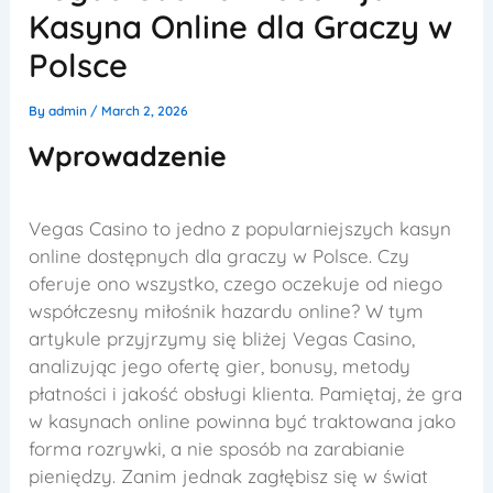
Kasyna Online dla Graczy w
Polsce
By
admin
/
March 2, 2026
Wprowadzenie
Vegas Casino to jedno z popularniejszych kasyn
online dostępnych dla graczy w Polsce. Czy
oferuje ono wszystko, czego oczekuje od niego
współczesny miłośnik hazardu online? W tym
artykule przyjrzymy się bliżej Vegas Casino,
analizując jego ofertę gier, bonusy, metody
płatności i jakość obsługi klienta. Pamiętaj, że gra
w kasynach online powinna być traktowana jako
forma rozrywki, a nie sposób na zarabianie
pieniędzy. Zanim jednak zagłębisz się w świat