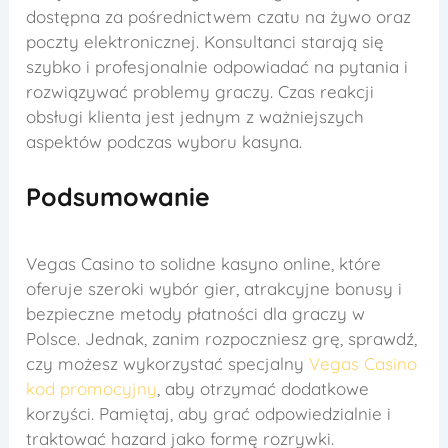
dostępna za pośrednictwem czatu na żywo oraz
poczty elektronicznej. Konsultanci starają się
szybko i profesjonalnie odpowiadać na pytania i
rozwiązywać problemy graczy. Czas reakcji
obsługi klienta jest jednym z ważniejszych
aspektów podczas wyboru kasyna.
Podsumowanie
Vegas Casino to solidne kasyno online, które
oferuje szeroki wybór gier, atrakcyjne bonusy i
bezpieczne metody płatności dla graczy w
Polsce. Jednak, zanim rozpoczniesz grę, sprawdź,
czy możesz wykorzystać specjalny
Vegas Casino
kod promocyjny
, aby otrzymać dodatkowe
korzyści. Pamiętaj, aby grać odpowiedzialnie i
traktować hazard jako formę rozrywki.