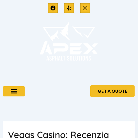
Skip
F
Y
I
a
e
n
to
c
l
s
content
e
p
t
b
a
o
g
o
r
k
a
m
GET A QUOTE
Vegas Casino: Recenzja