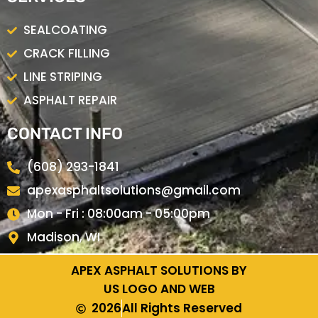
SEALCOATING
CRACK FILLING
LINE STRIPING
ASPHALT REPAIR
CONTACT INFO
(608) 293-1841
apexasphaltsolutions@gmail.com
Mon - Fri : 08:00am - 05:00pm
Madison, WI
APEX ASPHALT SOLUTIONS BY
US LOGO AND WEB
2026
All Rights Reserved