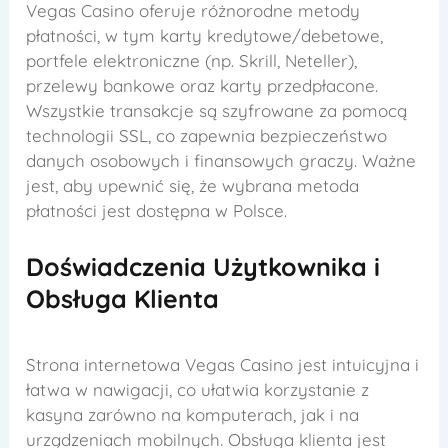
Vegas Casino oferuje różnorodne metody
płatności, w tym karty kredytowe/debetowe,
portfele elektroniczne (np. Skrill, Neteller),
przelewy bankowe oraz karty przedpłacone.
Wszystkie transakcje są szyfrowane za pomocą
technologii SSL, co zapewnia bezpieczeństwo
danych osobowych i finansowych graczy. Ważne
jest, aby upewnić się, że wybrana metoda
płatności jest dostępna w Polsce.
Doświadczenia Użytkownika i
Obsługa Klienta
Strona internetowa Vegas Casino jest intuicyjna i
łatwa w nawigacji, co ułatwia korzystanie z
kasyna zarówno na komputerach, jak i na
urządzeniach mobilnych. Obsługa klienta jest