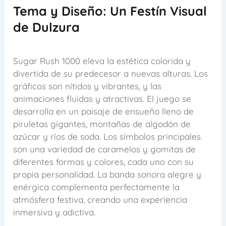
Tema y Diseño: Un Festín Visual
de Dulzura
Sugar Rush 1000 eleva la estética colorida y
divertida de su predecesor a nuevas alturas. Los
gráficos son nítidos y vibrantes, y las
animaciones fluidas y atractivas. El juego se
desarrolla en un paisaje de ensueño lleno de
piruletas gigantes, montañas de algodón de
azúcar y ríos de soda. Los símbolos principales
son una variedad de caramelos y gomitas de
diferentes formas y colores, cada uno con su
propia personalidad. La banda sonora alegre y
enérgica complementa perfectamente la
atmósfera festiva, creando una experiencia
inmersiva y adictiva.