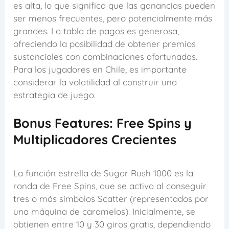
es alta, lo que significa que las ganancias pueden
ser menos frecuentes, pero potencialmente más
grandes. La tabla de pagos es generosa,
ofreciendo la posibilidad de obtener premios
sustanciales con combinaciones afortunadas.
Para los jugadores en Chile, es importante
considerar la volatilidad al construir una
estrategia de juego.
Bonus Features: Free Spins y
Multiplicadores Crecientes
La función estrella de Sugar Rush 1000 es la
ronda de Free Spins, que se activa al conseguir
tres o más símbolos Scatter (representados por
una máquina de caramelos). Inicialmente, se
obtienen entre 10 y 30 giros gratis, dependiendo