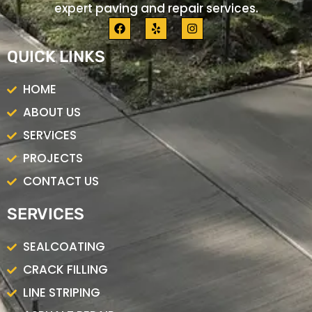
expert paving and repair services.
F
Y
I
a
e
n
c
l
s
QUICK LINKS
e
p
t
b
a
o
g
HOME
o
r
k
a
ABOUT US
m
SERVICES
PROJECTS
CONTACT US
SERVICES
SEALCOATING
CRACK FILLING
LINE STRIPING