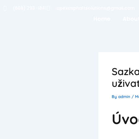
Skip
(608) 293-1841
apexasphaltsolutions@gmail.com
to
Home
About
content
Sazka
uživa
By
admin
/
Ma
Úvo