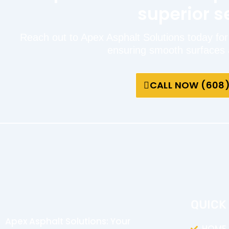
superior s
Reach out to Apex Asphalt Solutions today for
ensuring smooth surfaces a
CALL NOW (608)
QUICK
Apex Asphalt Solutions: Your
HOME