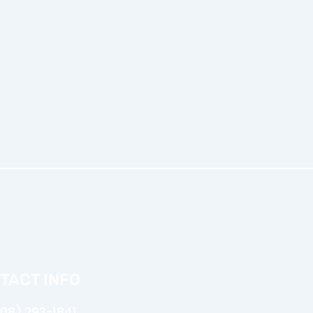
TACT INFO
08) 293-1841