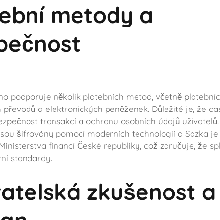
tební metody a
pečnost
no podporuje několik platebních metod, včetně platebníc
 převodů a elektronických peněženek. Důležité je, že ca
ezpečnost transakcí a ochranu osobních údajů uživatelů
jsou šifrovány pomocí moderních technologií a Sazka je
Ministerstva financí České republiky, což zaručuje, že sp
ní standardy.
vatelská zkušenost a