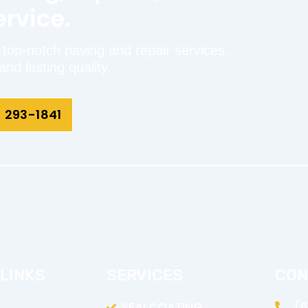
ervice.
 top-notch paving and repair services,
nd lasting quality.
 293-1841
 LINKS
SERVICES
CON
SEALCOATING
(6