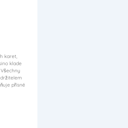
h karet,
sino klade
. Všechny
 držitelem
lňuje přísné