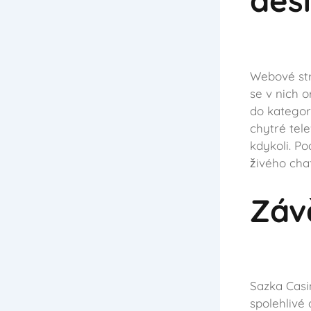
des
Webové str
se v nich o
do kategor
chytré tele
kdykoli. Po
živého cha
Záv
Sazka Casin
spolehlivé 