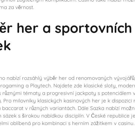
ma za věrnost.
ěr her a sportovních
ek
no nabízí rozsáhlý výběr her od renomovaných vývojářů,
crogaming a Playtech. Najdete zde klasické sloty, moder
 různými tématy a progresivní jackpoty s potenciálem 
 Pro milovníky klasických kasinových her je k dispozici r
a baccarat v různých variantách. Dále Sazka nabízí možn
 sázek s širokou nabídkou disciplín. V České republice je
lmi oblíbená pro kombinaci s herním zážitkem v casinu.