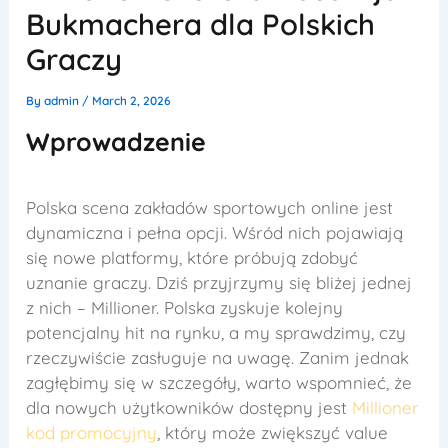
Bukmachera dla Polskich
Graczy
By
admin
/
March 2, 2026
Wprowadzenie
Polska scena zakładów sportowych online jest
dynamiczna i pełna opcji. Wśród nich pojawiają
się nowe platformy, które próbują zdobyć
uznanie graczy. Dziś przyjrzymy się bliżej jednej
z nich – Millioner. Polska zyskuje kolejny
potencjalny hit na rynku, a my sprawdzimy, czy
rzeczywiście zasługuje na uwagę. Zanim jednak
zagłębimy się w szczegóły, warto wspomnieć, że
dla nowych użytkowników dostępny jest
Millioner
kod promocyjny
, który może zwiększyć value