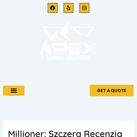
Skip
F
Y
I
a
e
n
to
c
l
s
content
e
p
t
b
a
o
g
o
r
k
a
m
GET A QUOTE
Millioner: Szczera Recenzja