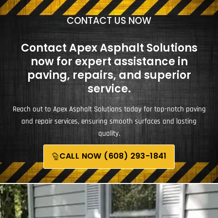
CONTACT US NOW
Contact Apex Asphalt Solutions
now for expert assistance in
paving, repairs, and superior
service.
Reach out to Apex Asphalt Solutions today for top-notch paving
and repair services, ensuring smooth surfaces and lasting
quality.
CALL NOW (608) 293-1841