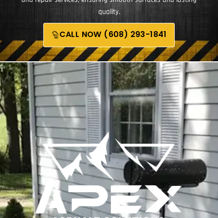
quality.
CALL NOW (608) 293-1841