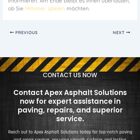
informieren. Am Ende bleibt es Ihnen überlassen,
ob Sie
Millioner spielen
möchten.
PREVIOUS
NEXT
CONTACT US NOW
Contact Apex Asphalt Solutions
now for expert assistance in
paving, repairs, and superior
service.
Reach out to Apex Asphalt Solutions today for top-notch paving
and repair services, ensuring smooth surfaces and lasting