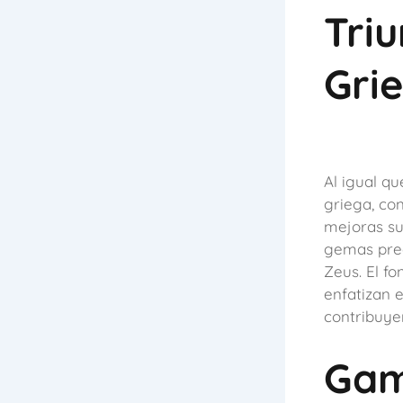
Triu
Gri
Al igual q
griega, con
mejoras sut
gemas preci
Zeus. El f
enfatizan 
contribuye
Gam