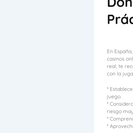
Dón
Prác
En España,
casinos on
real, te r
con la juga
* Establece
juego.
* Considera
riesgo may
* Comprende
* Aprovech