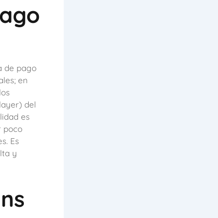
Pago
ma de pago
ales; en
los
layer) del
lidad es
r poco
s. Es
lta y
ins