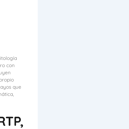
itología
ero con
luyen
 propio
rayos que
ática,
RTP,