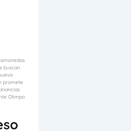
agamonedas
s buscan
nueva
ón promete
anancias
nte Olimpo
eso