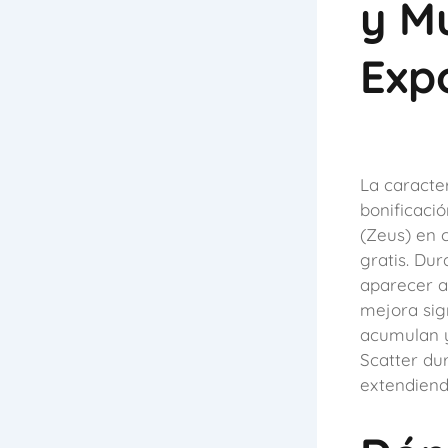
y Mu
Exp
La caracte
bonificació
(Zeus) en c
gratis. Dur
aparecer a
mejora sign
acumulan y
Scatter dur
extendiend