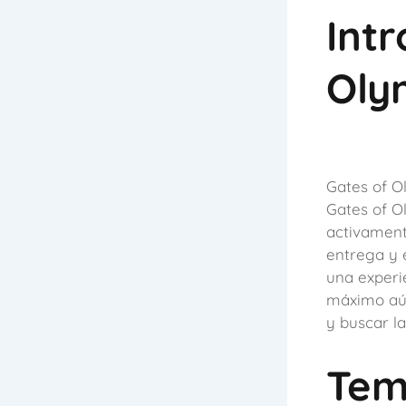
Int
Oly
Gates of O
Gates of O
activamen
entrega y 
una experi
máximo aún
y buscar la
Tem