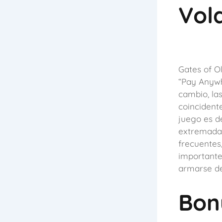
Vola
Gates of O
“Pay Anywhe
cambio, la
coincidente
juego es d
extremadam
frecuentes
importante
armarse de
Bon