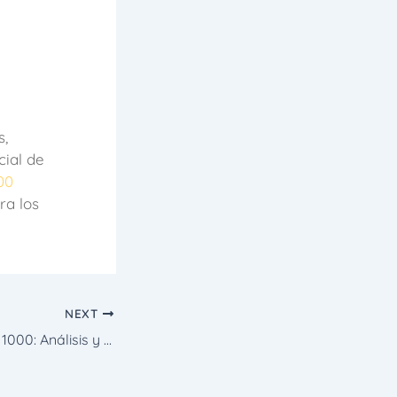
,
ial de
00
ra los
NEXT
Big Bass Bonanza 1000: Análisis y Cómo Aprovechar los Giros Gratis