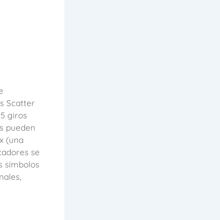
e
s Scatter
15 giros
res pueden
x (una
icadores se
s símbolos
nales,