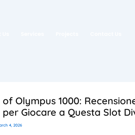
 Us
Services
Projects
Contact Us
 of Olympus 1000: Recension
 per Giocare a Questa Slot Di
rch 4, 2026