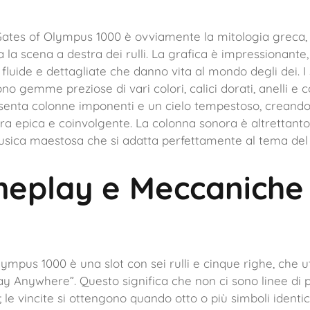
 Gates of Olympus 1000 è ovviamente la mitologia greca,
la scena a destra dei rulli. La grafica è impressionante,
fluide e dettagliate che danno vita al mondo degli dei. I 
dono gemme preziose di vari colori, calici dorati, anelli e 
senta colonne imponenti e un cielo tempestoso, creand
a epica e coinvolgente. La colonna sonora è altrettanto 
sica maestosa che si adatta perfettamente al tema del 
eplay e Meccaniche
ympus 1000 è una slot con sei rulli e cinque righe, che uti
ay Anywhere”. Questo significa che non ci sono linee d
i; le vincite si ottengono quando otto o più simboli identi