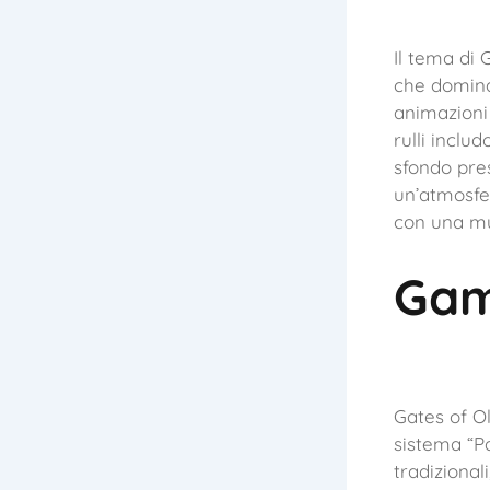
Il tema di
che domina 
animazioni 
rulli inclu
sfondo pre
un’atmosfer
con una mu
Gam
Gates of Ol
sistema “P
tradizional