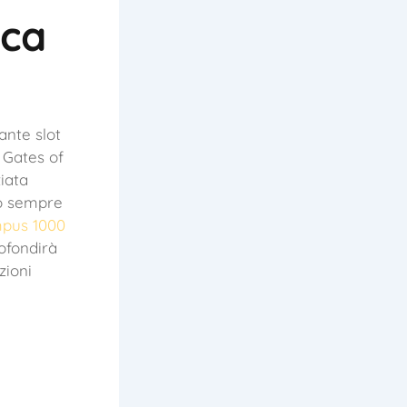
ica
ante slot
 Gates of
iata
no sempre
mpus 1000
ofondirà
zioni