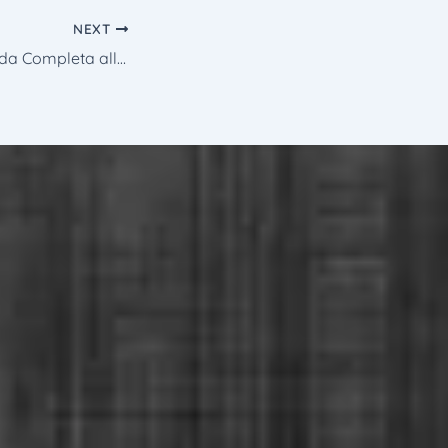
NEXT
Shining Crown: Guida Completa alla Slot Classica