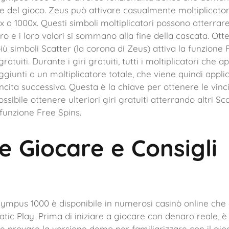
ne del gioco. Zeus può attivare casualmente moltiplicator
 a 1000x. Questi simboli moltiplicatori possono atterrar
iro e i loro valori si sommano alla fine della cascata. Ott
iù simboli Scatter (la corona di Zeus) attiva la funzione 
gratuiti. Durante i giri gratuiti, tutti i moltiplicatori che 
iunti a un moltiplicatore totale, che viene quindi appli
incita successiva. Questa è la chiave per ottenere le vinci
ossibile ottenere ulteriori giri gratuiti atterrando altri Sc
funzione Free Spins.
e Giocare e Consigli
lympus 1000 è disponibile in numerosi casinò online che
tic Play. Prima di iniziare a giocare con denaro reale, è
le provare la versione demo per familiarizzare con il gio