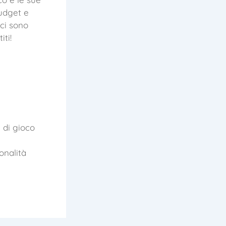
budget e
 ci sono
ti!
 di gioco
onalità