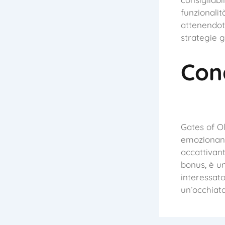
funzionalit
attenendoti
strategie g
Con
Gates of O
emozionant
accattivan
bonus, è un
interessato
un’occhiat