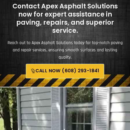
Contact Apex Asphalt Solutions
now for expert assistance in
paving, repairs, and superior
service.
Reach out to Apex Asphalt Solutions today for top-notch paving
and repair services, ensuring smooth surfaces and lasting
quality.
CALL NOW (608) 293-1841