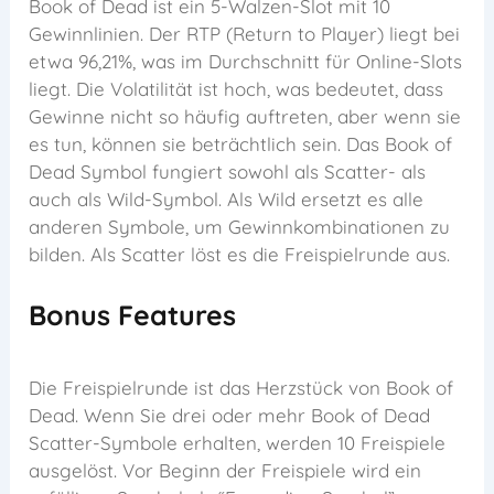
Book of Dead ist ein 5-Walzen-Slot mit 10
Gewinnlinien. Der RTP (Return to Player) liegt bei
etwa 96,21%, was im Durchschnitt für Online-Slots
liegt. Die Volatilität ist hoch, was bedeutet, dass
Gewinne nicht so häufig auftreten, aber wenn sie
es tun, können sie beträchtlich sein. Das Book of
Dead Symbol fungiert sowohl als Scatter- als
auch als Wild-Symbol. Als Wild ersetzt es alle
anderen Symbole, um Gewinnkombinationen zu
bilden. Als Scatter löst es die Freispielrunde aus.
Bonus Features
Die Freispielrunde ist das Herzstück von Book of
Dead. Wenn Sie drei oder mehr Book of Dead
Scatter-Symbole erhalten, werden 10 Freispiele
ausgelöst. Vor Beginn der Freispiele wird ein