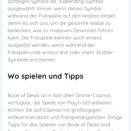
zufälliges Symbol als “Expanding Symbol”
ausgewählt. Immer wenn dieses Symbol
während der Freispiele auf den Walzen landet,
dehnt es sich aus, um die gesamte Walze zu
bedecken, was zu massiven Gewinnen führen
kann. Die Freispiele können auch erneut
ausgelöst werden, wenn während der
Freispielrunde erneut drei oder mehr Scatter-
Symbole erscheinen.
Wo spielen und Tipps
Book of Dead ist in fast allen Online-Casinos
verfügbar, die Spiele von Play’n GO anbieten.
Achten Sie auf Casinos mit großzügigen
Willkommensboni und Freispielangeboten. Einige
Tipps für das Spielen von Book of Dead sind: