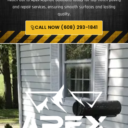
and repair services, ensuring smooth surfaces and lasting
quality.
CALL NOW (608) 293-1841