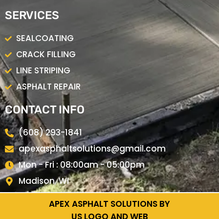
SERVICES
SEALCOATING
CRACK FILLING
LINE STRIPING
ASPHALT REPAIR
CONTACT INFO
(608) 293-1841
apexasphaltsolutions@gmail.com
Mon - Fri : 08:00am - 05:00pm
Madison, WI
APEX ASPHALT SOLUTIONS BY
US LOGO AND WEB